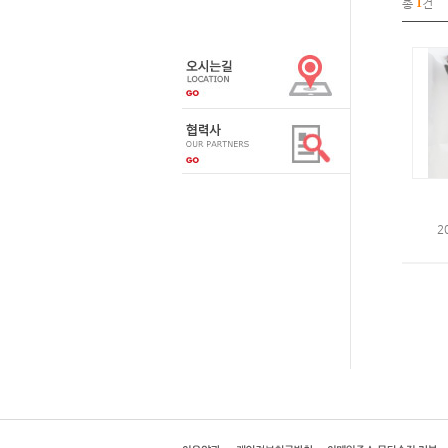
총
1
건
2